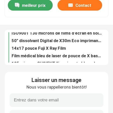
meilleur prix
Contact
180 microns d'A3 de jet d'encre d'imprimantes sèches de la représentation X Ray Medical Film For Epson Canon
36" film rétro-éclairé impression de Digital de grand format de film d'impression inverse imperméable de X30m
Visite d'usine
ISO9001 130 microns de films d'écran en soie 46" X30m Matte Backlit Inkjet Film
50" dissolvant Digital de X30m Eco imprimant le film rétro-éclairé d'ANIMAL FAMILIER pour annoncer le caisson lumineux
Contrôle de la qualité
14x17 pouce Fuji X Ray Film
Film médical bleu de laser de pouce de X basé par ANIMAL FAMILIER Ray Film 8x10 pour la sortie d'image numérique
Contact
195 microns CHOIENT l'imprimante bleue du laser X Ray Film For Fuji OKI de pouce de X Ray Film 10x12
Film bleu médical d'impression laser de toner de pouce de l'ANIMAL FAMILIER X Ray Film 11x14 de radiologie d'OEM
nouvelles
Film d'impression laser du toner A4
125 microns de film opaque blanc d'ANIMAL FAMILIER couvre le film médical A4 B5 16K de laser
Tous les cas
Laisser un message
125 microns CHOIENT X Ray Film Semi Transparency Sheets pour des imprimantes à jet d'encre
Nous vous rappellerons bientôt!
Imprimante médicale Epson Inkjet de film de largeur de 17 pouces X Ray Film Printer
X médical Ray Film
110V-240V 50HZ X dentaire Ray Printer Canon Inkjet Printer 2400x1200dpi
M. Digital de CR de CT médical DR d'imprimante de film de pouce 8x10 X Ray Machine Printer
Jet d'encre X Ray Film
Imprimante 1200 médicale colorée de film de X 1200dpi Fuji X Ray Film Printer