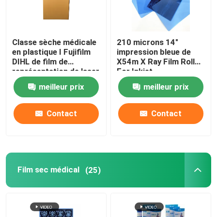
Classe sèche médicale
210 microns 14"
en plastique I Fujifilm
impression bleue de
DIHL de film de
X54m X Ray Film Roll
représentation de laser
For Inkjet
meilleur prix
meilleur prix
Contact
Contact
Film sec médical
(25)