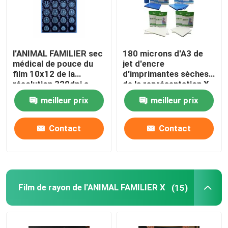
l'ANIMAL FAMILIER sec
180 microns d'A3 de
médical de pouce du
jet d'encre
film 10x12 de la
d'imprimantes sèches
résolution 320dpi a
de la représentation X
basé l'imprimante
Ray Medical Film For
meilleur prix
meilleur prix
thermique Film
Epson Canon
Contact
Contact
Film de rayon de l'ANIMAL FAMILIER X
(15)