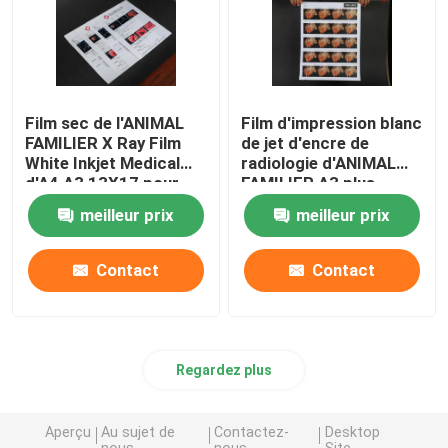
Film sec de l'ANIMAL
Film d'impression blanc
FAMILIER X Ray Film
de jet d'encre de
White Inkjet Medical
radiologie d'ANIMAL
d'A4 A3 13X17 pour
FAMILIER A3 plus
l'imprimante d'Epson
l'image endoscopique
meilleur prix
meilleur prix
X Ray Film d'ultrason
Contact
Contact
Regardez plus
Aperçu
Au sujet de
Contactez-
Desktop