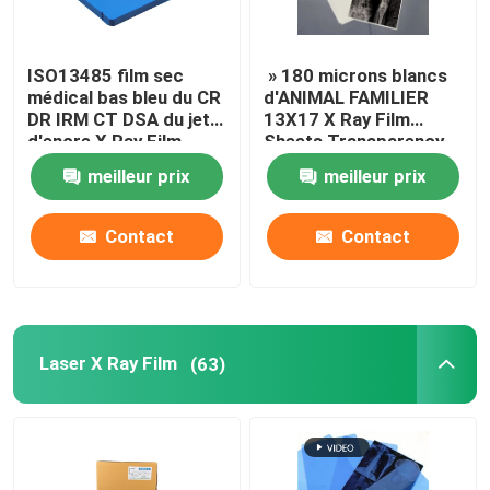
ISO13485 film sec
» 180 microns blancs
médical bas bleu du CR
d'ANIMAL FAMILIER
DR IRM CT DSA du jet
13X17 X Ray Film
d'encre X Ray Film
Sheets Transparency
Film pour des
meilleur prix
meilleur prix
imprimantes à jet
d'encre
Contact
Contact
Laser X Ray Film
(63)