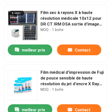
Film sec à rayons X à haute
résolution médicale 10x12 pour
DR CT IRM DSA sortie d'image
compatible avec l'imprimante
MOQ：1 boîte
Fuji
meilleur prix
Contact
Film médical d'impression de Fuji
de pouce sensible de haute
résolution du jet d'encre X Ray
Film 10X12
MOQ：1 boîte
meilleur prix
Contact