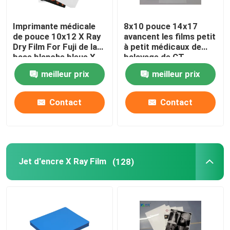
Imprimante médicale de film
Imprimante médicale
8x10 pouce 14x17
de pouce 10x12 X Ray
avancent les films petit
Dry Film For Fuji de la
à petit médicaux de
Imprimante de service d'individu
base blanche bleue X
balayage de CT
Ray Film 35x43CM
d'ANIMAL FAMILIER de
meilleur prix
meilleur prix
X Ray Film IRM
Logiciel d'impression de Dicom
Contact
Contact
encre d'imprimerie de jet d'encre
Jet d'encre X Ray Film
(128)