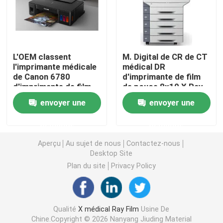
Laser X Ray Film
L'OEM classent
M. Digital de CR de CT
Film sec médical
l'imprimante médicale
médical DR
de Canon 6780
d'imprimante de film
d'imprimante de film
de pouce 8x10 X Ray
Film de rayon de l'ANIMAL FAMILIER X
d'I 14×51in
Machine Printer
envoyer une
envoyer une
Films d'écran en soie
demande
demande
Aperçu
Au sujet de nous
Contactez-nous
papier de photo de rc
Desktop Site
Plan du site
Privacy Policy
Film de transfert de chaleur
Qualité
X médical Ray Film
Usine De
film thermique médical
Chine.Copyright © 2026 Nanyang Jiuding Material