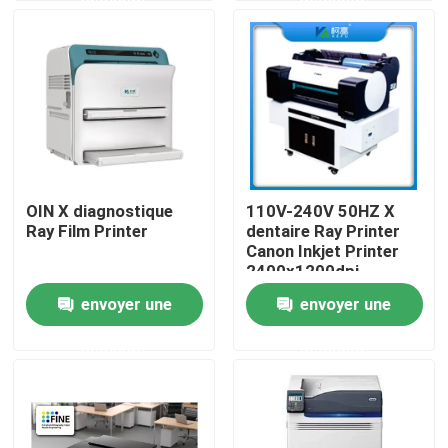
Visite d'usine
Contrôle de la qualité
Contact
OIN X diagnostique
110V-240V 50HZ X
Ray Film Printer
dentaire Ray Printer
nouvelles
Canon Inkjet Printer
2400x1200dpi
envoyer une
envoyer une
Tous les cas
demande
demande
X médical Ray Film
Jet d'encre X Ray Film