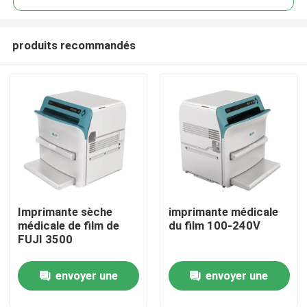
produits recommandés
Imprimante sèche
imprimante médicale
Aperçu
médicale de film de
du film 100-240V
FUJI 3500
Produits
envoyer une
envoyer une
A propos de nous
demande
demande