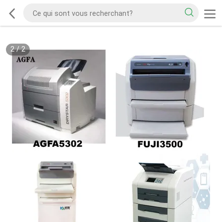
2
/
2