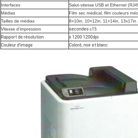
Interfaces
Salut-vitesse USB et Ethernet (RJ4
Médias
Film sec médical, film couleurs méd
Tailles de médias
8×10in, 10×12in, 11×14in, 13x17in.
Vitesse d'impression
secondes ≤15
Rapport de résolution
x 1200 1200dpi
Couleur d'image
Coloré, noir et blanc