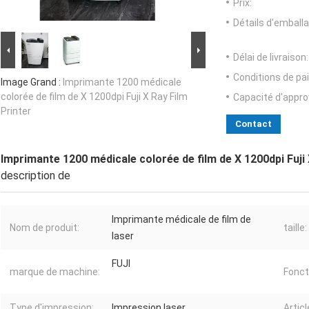
Prix:
Détails d'emballa
Délai de livraison:
Conditions de pa
Image Grand :
Imprimante 1200 médicale
colorée de film de X 1200dpi Fuji X Ray Film
Capacité d'appr
Printer
Contact
Imprimante 1200 médicale colorée de film de X 1200dpi Fuji 
description de
Imprimante médicale de film de
Nom de produit:
taille:
laser
FUJI
marque de machine:
Fonct
Type d'impression:
Impression laser
Articl