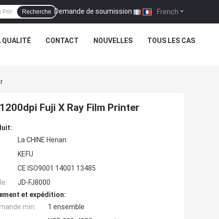
Demande de soumission
|
French
Recherche
 QUALITÉ
CONTACT
NOUVELLES
TOUS LES CAS
r
200dpi Fuji X Ray Film Printer
uit:
La CHINE Henan
KEFU
CE ISO9001 14001 13485
e:
JD-FJ8000
ement et expédition:
mande min:
1 ensemble