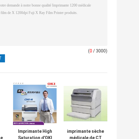
(
0
/ 3000)
Imprimante High
imprimante sèche
de
Saturation d'OKI
médicale de CT