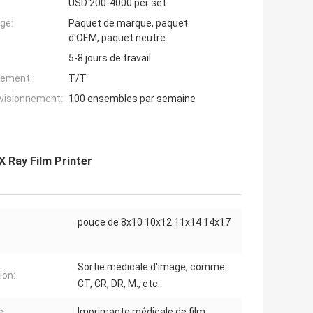
USD 200-4000 per set.
ge:
Paquet de marque, paquet
d'OEM, paquet neutre
5-8 jours de travail
iement:
T/T
ovisionnement:
100 ensembles par semaine
X Ray Film Printer
pouce de 8x10 10x12 11x14 14x17
Sortie médicale d'image, comme :
ion:
CT, CR, DR, M., etc.
e:
Imprimante médicale de film