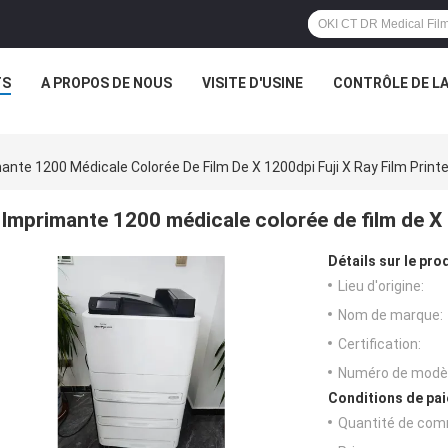
TS
A PROPOS DE NOUS
VISITE D'USINE
CONTRÔLE DE LA
ante 1200 Médicale Colorée De Film De X 1200dpi Fuji X Ray Film Printe
Imprimante 1200 médicale colorée de film de X 1
Détails sur le prod
Lieu d'origine:
Nom de marque:
Certification:
Numéro de modèl
Conditions de pai
Quantité de com