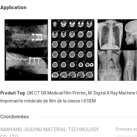
Application
,
Produit Tag:
OKI CT DR Medical Film Printer
M. Digital X Ray Machine 
Imprimante médicale de film de la classe I d'OEM
Coordonnées
NANYANG JIUDING MATERIAL TECHNOLOGY
Envoyez v
CO., LTD.