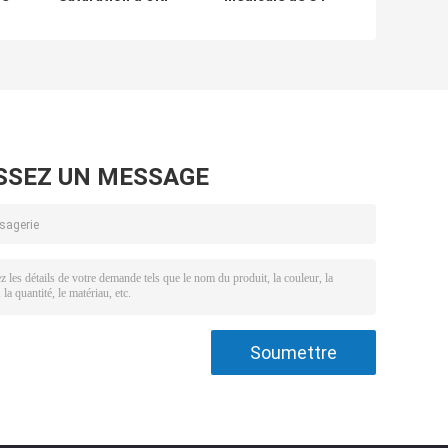
C941M Medical
IRM Fuji Drypix
lm
Laser Film X Ray
d'imprimante de
1
Printer
film d'équipement
de la radiologie
100-240V
SSEZ UN MESSAGE