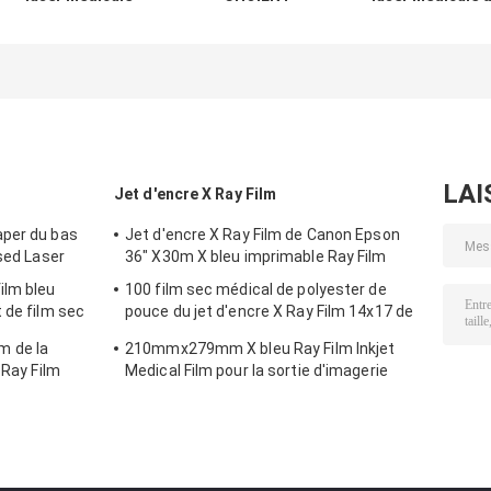
automatique de
l'imprimante
l'imprimante
l'imprimante
médicale
C941M OKI de fi
C5005d Fuji Xerox
d'Ultrasound
de la CE ISO900
du film
Image Oki C650
1200×2400dpi
d'imprimante à
laser de CT
LAI
Jet d'encre X Ray Film
aper du bas
Jet d'encre X Ray Film de Canon Epson
ased Laser
36" X30m X bleu imprimable Ray Film
ilm bleu
100 film sec médical de polyester de
 de film sec
pouce du jet d'encre X Ray Film 14x17 de
feuilles
 de la
210mmx279mm X bleu Ray Film Inkjet
 Ray Film
Medical Film pour la sortie d'imagerie
numérique