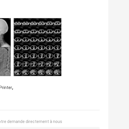
,
Printer
otre demande directement à nous