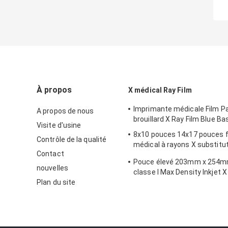
À propos
X médical Ray Film
Imprimante médicale Film P
A propos de nous
brouillard X Ray Film Blue B
Visite d'usine
8x10 pouces 14x17 pouces f
Contrôle de la qualité
médical à rayons X substitut
Contact
médical Fuji
Pouce élevé 203mm x 254mm
nouvelles
classe I Max Density Inkjet X
Plan du site
8x10