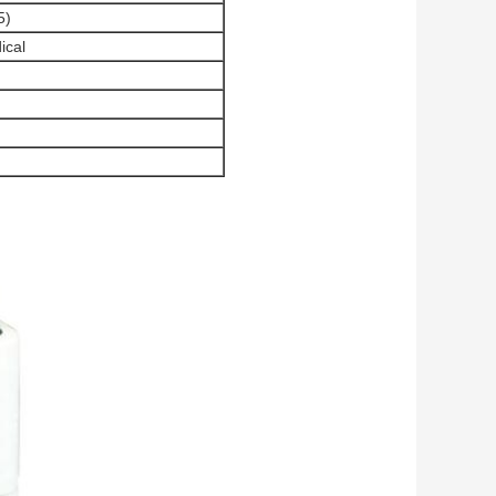
5)
ical