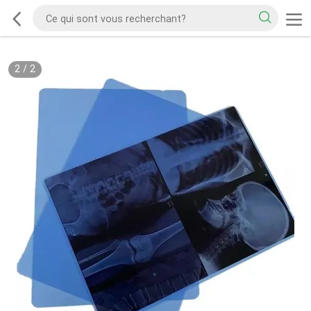
2
/
2