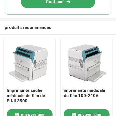
Continuer
produits recommandés
Aperçu
Imprimante sèche
imprimante médicale
médicale de film de
du film 100-240V
Produits
FUJI 3500
envoyer une
envoyer une
A propos de nous