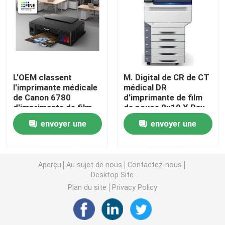
Laser X Ray Film
Film sec médical
L'OEM classent
M. Digital de CR de CT
l'imprimante médicale
médical DR
Film de rayon de l'ANIMAL FAMILIER X
de Canon 6780
d'imprimante de film
d'imprimante de film
de pouce 8x10 X Ray
d'I 14×51in
Machine Printer
Films d'écran en soie
envoyer une
envoyer une
demande
demande
papier de photo de rc
Aperçu
Au sujet de nous
Contactez-nous
Desktop Site
Film de transfert de chaleur
Plan du site
Privacy Policy
film thermique médical