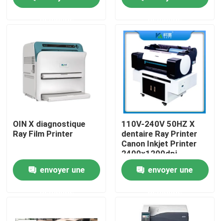
demande
demande
Visite d'usine
Contrôle de la qualité
Contact
nouvelles
OIN X diagnostique
110V-240V 50HZ X
Ray Film Printer
dentaire Ray Printer
Canon Inkjet Printer
Tous les cas
2400x1200dpi
envoyer une
envoyer une
X médical Ray Film
demande
demande
Jet d'encre X Ray Film