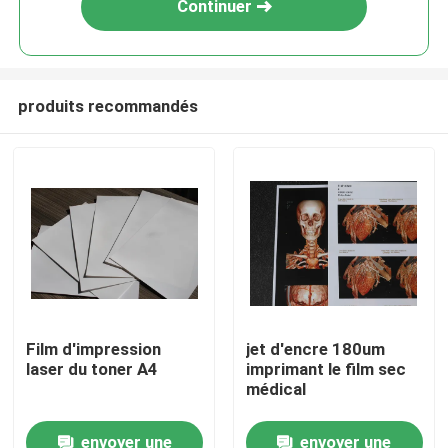
Continuer
produits recommandés
Aperçu
Film d'impression
jet d'encre 180um
laser du toner A4
imprimant le film sec
Produits
médical
envoyer une
envoyer une
A propos de nous