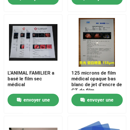
demande
demande
Visite d'usine
Contrôle de la qualité
Contact
nouvelles
L'ANIMAL FAMILIER a
125 microns de film
basé le film sec
médical opaque bas
médical
blanc de jet d'encre de
Tous les cas
CT de film
tridimensionnel de
envoyer une
envoyer une
balayage
X médical Ray Film
demande
demande
Jet d'encre X Ray Film