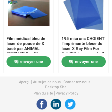
Laser X Ray Film
Film sec médical
Film médical bleu de
195 microns CHOIENT
laser de pouce de X
l'imprimante bleue du
Film de rayon de l'ANIMAL FAMILIER X
basé par ANIMAL
laser X Ray Film For
FAMILIER Ray Film
Fuji OKI de pouce de X
8x10 pour la sortie
Ray Film 10x12
Films d'écran en soie
envoyer une
envoyer une
d'image numérique
demande
demande
papier de photo de rc
Aperçu
Au sujet de nous
Contactez-nous
Desktop Site
Film de transfert de chaleur
Plan du site
Privacy Policy
film thermique médical