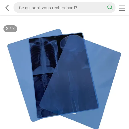
2
/
3