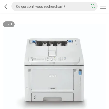
1
/
1