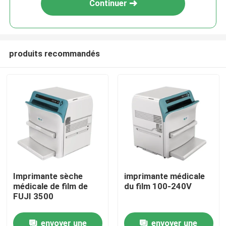
Continuer
produits recommandés
Aperçu
Imprimante sèche
imprimante médicale
médicale de film de
du film 100-240V
Produits
FUJI 3500
envoyer une
envoyer une
A propos de nous