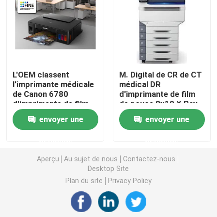
Laser X Ray Film
Film sec médical
L'OEM classent
M. Digital de CR de CT
l'imprimante médicale
médical DR
Film de rayon de l'ANIMAL FAMILIER X
de Canon 6780
d'imprimante de film
d'imprimante de film
de pouce 8x10 X Ray
d'I 14×51in
Machine Printer
Films d'écran en soie
envoyer une
envoyer une
demande
demande
papier de photo de rc
Aperçu
Au sujet de nous
Contactez-nous
Desktop Site
Film de transfert de chaleur
Plan du site
Privacy Policy
film thermique médical