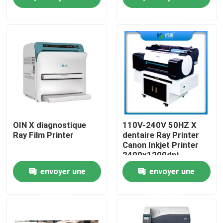
demande
demande
Visite d'usine
Contrôle de la qualité
Contact
nouvelles
OIN X diagnostique
110V-240V 50HZ X
Ray Film Printer
dentaire Ray Printer
Canon Inkjet Printer
Tous les cas
2400x1200dpi
envoyer une
envoyer une
X médical Ray Film
demande
demande
Jet d'encre X Ray Film