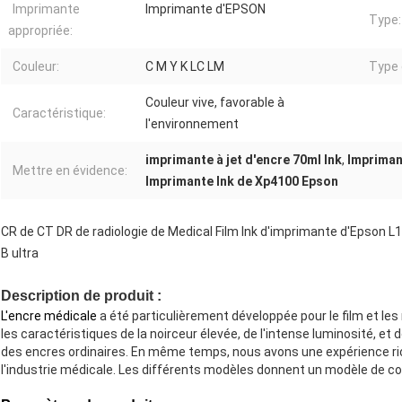
Imprimante
Imprimante d'EPSON
Type:
appropriée:
Couleur:
C M Y K LC LM
Type 
Couleur vive, favorable à
Caractéristique:
l'environnement
imprimante à jet d'encre 70ml Ink
,
Imprimant
Mettre en évidence:
Imprimante Ink de Xp4100 Epson
CR de CT DR de radiologie de Medical Film Ink d'imprimante d'Epson 
B ultra
Description de produit :
L'encre médicale
a été particulièrement développée pour le film et les 
les caractéristiques de la noirceur élevée, de l'intense luminosité, e
des encres ordinaires. En même temps, nous avons une expérience ri
l'industrie médicale. Les différents modèles donnent un modèle de co