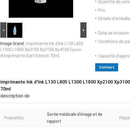
Quantité de com
Prix:
Détails d'emballa
Délai de livraison:
Conditions de pa
Image Grand :
imprimante Ink d'Ink L130 L805
L1300 L1800 Xp2100 Xp3100 Xp4100 Epson
d'imprimante à jet d'encre 70ml
Capacité d'appr
Contact
imprimante Ink d'Ink L130 L805 L1300 L1800 Xp2100 Xp3100
70ml
description de
Sortie médicale d'image et de
Propriétés:
Paque
rapport