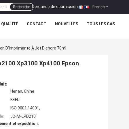
Demande de soumission
|
French
Recherche
 QUALITÉ
CONTACT
NOUVELLES
TOUS LES CAS
on D'imprimante À Jet D'encre 70ml
 Xp2100 Xp3100 Xp4100 Epson
uit:
Henan, Chine
KEFU
ISO 9001,14001,
e:
JD-M-LPD210
ement et expédition: