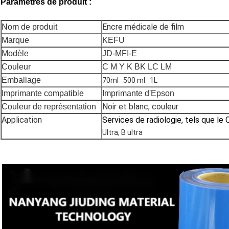
Paramètres de produit :
Encre médicale de film
Nom de produit
Marque
KEFU
Modèle
JD-MFI-E
Couleur
C M Y K BK LC LM
Emballage
70ml 500 ml 1L
Imprimante compatible
Imprimante d'Epson
Noir et blanc, couleur
Couleur de représentation
Application
Services de radiologie, tels que le C
Ultra, B ultra