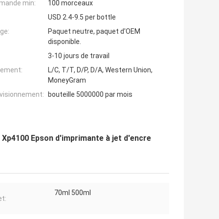
mande min:
100 morceaux
USD 2.4-9.5 per bottle
ge:
Paquet neutre, paquet d'OEM
disponible.
3-10 jours de travail
iement:
L/C, T/T, D/P, D/A, Western Union,
MoneyGram
ovisionnement:
bouteille 5000000 par mois
 Xp4100 Epson d'imprimante à jet d'encre
70ml 500ml
t: