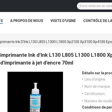
TS
A PROPOS DE NOUS
VISITE D'USINE
CONTRÔLE DE LA
primante Ink D'Ink L130 L805 L1300 L1800 Xp2100 Xp3100 Xp4100 Eps
imprimante Ink d'Ink L130 L805 L1300 L1800
d'imprimante à jet d'encre 70ml
Détails sur le prod
Lieu d'origine:
Nom de marque:
Certification:
Numéro de modèl
Conditions de pai