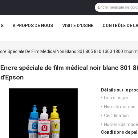
TS
A PROPOS DE NOUS
VISITE D'USINE
CONTRÔLE DE LA
cre Spéciale De Film Médical Noir Blanc 801 805 810 1300 1800 Impri
Encre spéciale de film médical noir blanc 801
d'Epson
Détails sur le prod
Lieu d'origine:
Nom de marque:
Certification:
Numéro de modèl
Conditions de pai