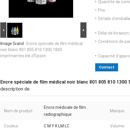
Quantité de com
Prix:
Détails d'emballa
Délai de livraison:
Conditions de pa
Image Grand :
Encre spéciale de film médical
noir blanc 801 805 810 1300 1800
imprimantes Ink d'Epson
Capacité d'appr
Contact
Encre spéciale de film médical noir blanc 801 805 810 1300
description de
Encre médicale de film
Nom de produit:
Marque:
radiographique
Couleur:
C M Y K LM LC
Volume: