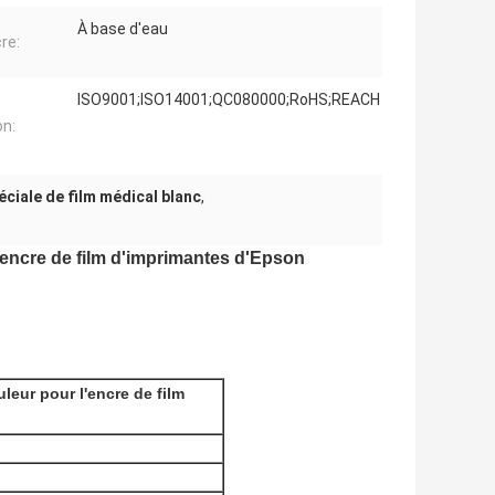
À base d'eau
re:
ISO9001;ISO14001;QC080000;RoHS;REACH
on:
éciale de film médical blanc
,
l'encre de film d'imprimantes d'Epson
leur pour l'encre de film