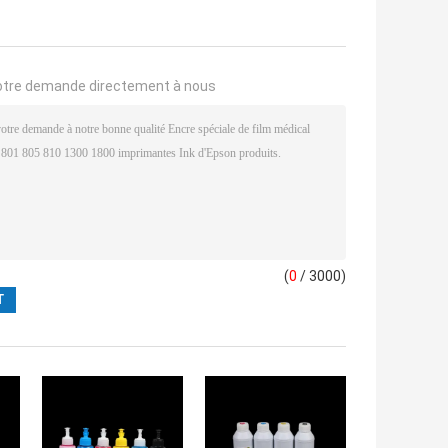
otre demande directement à nous
(
0
/ 3000)