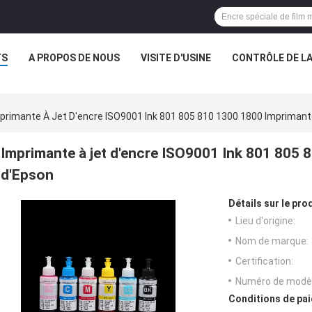
TS
A PROPOS DE NOUS
VISITE D'USINE
CONTRÔLE DE LA
primante À Jet D'encre ISO9001 Ink 801 805 810 1300 1800 Imprimante
Imprimante à jet d'encre ISO9001 Ink 801 805 
d'Epson
Détails sur le prod
Lieu d'origine:
Nom de marque:
Certification:
Numéro de modèl
Conditions de pai