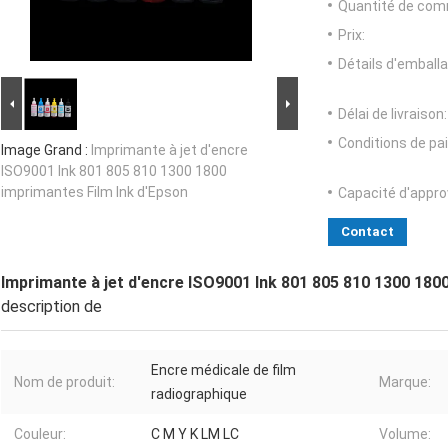
Quantité de com
Prix:
Détails d'emballa
Délai de livraison:
Conditions de pa
Image Grand :
Imprimante à jet d'encre
ISO9001 Ink 801 805 810 1300 1800
imprimantes Film Ink d'Epson
Capacité d'appr
Contact
Imprimante à jet d'encre ISO9001 Ink 801 805 810 1300 180
description de
Encre médicale de film
Nom de produit:
Marque:
radiographique
Couleur:
C M Y K LM LC
Volume: