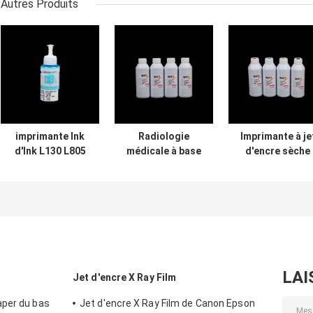
Autres Produits
imprimante Ink
Radiologie
Imprimante à je
d'Ink L130 L805
médicale à base
d'encre sèche
L1300 L1800
d'eau d'ultrason
rapide Ink Ix 67
Xp2100 Xp3100
du CR B d'Ink For
6880 6580 encr
Xp4100 Epson
CT DR
d'Ip7280 G1810
d'imprimante à jet
d'imprimante de
G1800 Ipf510
d'encre 70ml
Canon
Mp5670 Canon
LAI
Jet d'encre X Ray Film
aper du bas
Jet d'encre X Ray Film de Canon Epson