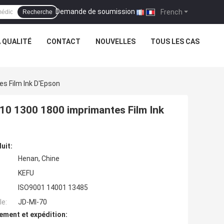
Demande de soumission
|
French
Recherche
 QUALITÉ
CONTACT
NOUVELLES
TOUS LES CAS
s Film Ink D'Epson
810 1300 1800 imprimantes Film Ink
uit:
Henan, Chine
KEFU
ISO9001 14001 13485
e:
JD-MI-70
ement et expédition: