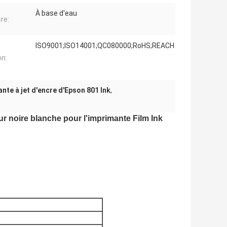
À base d'eau
re:
ISO9001;ISO14001;QC080000;RoHS;REACH
on:
nte à jet d'encre d'Epson 801 Ink
,
ur noire blanche pour l'imprimante Film Ink