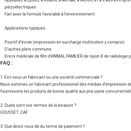
Appliquez à Epson, à Roland, à Mimaki, à Mutoh, et à d'autres impri
piézoélectriques.
Fait avec la formule favorable à l'environnement.
Applications typiques :
Positif d'écran (impression en surcharge multicolore y compris)
D'autres plats communs
Encre médicale de film d'ANIMAL FAMILIER de rayon X de radiologie
FAQ :
1. Est-vous un fabricant ou une société commerciale ?
Nous sommes un fabricant professionnel des médias d'impression de
fournissons les produits de bonne qualité aux prix usine concurrentiel
2. Quels sont vos termes de la livraison ?
GOUSSET, CAF.
3. Que diriez-vous de du terme de paiement ?