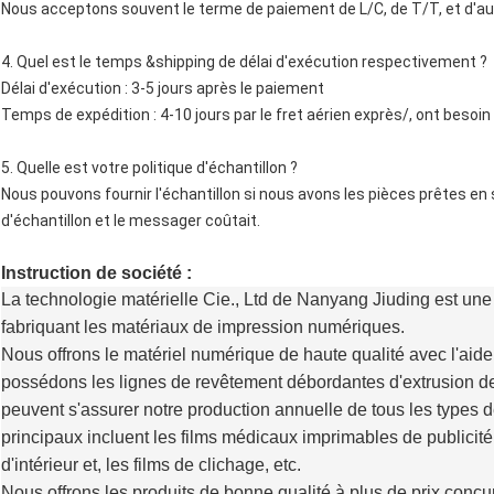
Nous acceptons souvent le terme de paiement de L/C, de T/T, et d'a
4. Quel est le temps &shipping de délai d'exécution respectivement ?
Délai d'exécution : 3-5 jours après le paiement
Temps de expédition : 4-10 jours par le fret aérien exprès/, ont besoin
5. Quelle est votre politique d'échantillon ?
Nous pouvons fournir l'échantillon si nous avons les pièces prêtes en 
d'échantillon et le messager coûtait.
Instruction de société :
La technologie matérielle Cie., Ltd de Nanyang Jiuding est une 
fabriquant les matériaux de impression numériques.
Nous offrons le matériel numérique de haute qualité avec l'aid
possédons les lignes de revêtement débordantes d'extrusion d
peuvent s'assurer notre production annuelle de tous les types 
principaux incluent les films médicaux imprimables de publicité e
d'intérieur et, les films de clichage, etc.
Nous offrons les produits de bonne qualité à plus de prix concu