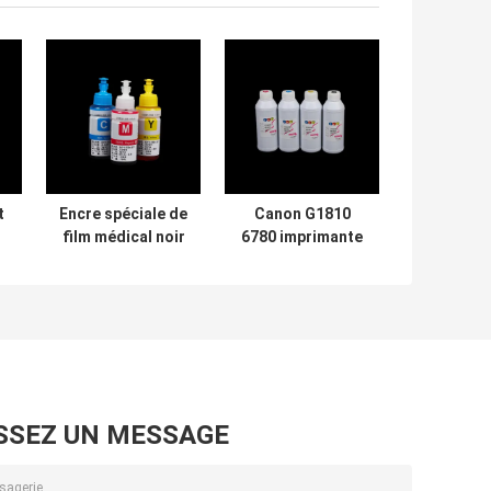
t
Encre spéciale de
Canon G1810
film médical noir
6780 imprimante
80
blanc 801 805 810
à jet d'encre 6580
e
1300 1800
671 5200 Ink
imprimantes Ink
Medical
d'Epson
Radiology X Ray
Film Ink
SSEZ UN MESSAGE