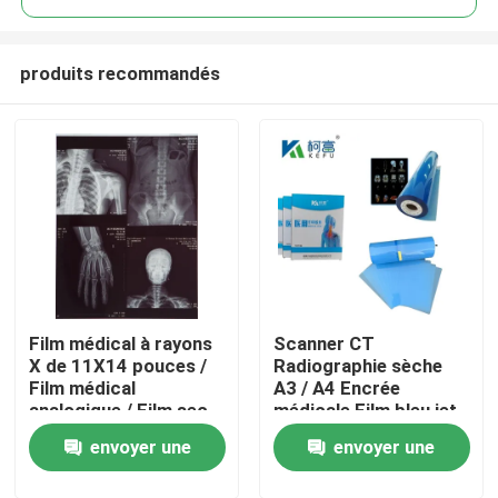
produits recommandés
Film médical à rayons
Scanner CT
Aperçu
X de 11X14 pouces /
Radiographie sèche
Film médical
A3 / A4 Encrée
analogique / Film sec
médicale Film bleu jet
Produits
Film PET à rayons X
envoyer une
envoyer une
A propos de nous
demande
demande