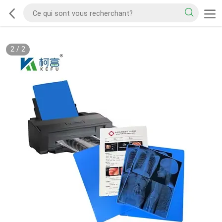
2
/
2