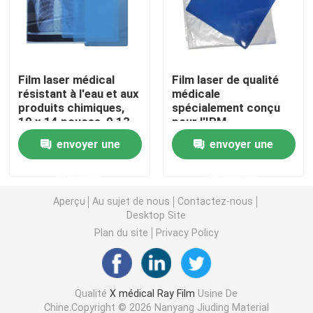
Laser X Ray Film
Film laser médical
Film laser de qualité
Film sec médical
résistant à l'eau et aux
médicale
produits chimiques,
spécialement conçu
10 x 14 pouces, 0,13
pour l'IRM
Film de rayon de l'ANIMAL FAMILIER X
mm, adapté à une
fonctionnelle, 12x16in,
envoyer une
envoyer une
utilisation dans des
0,14mm, capture des
environnements
activités cérébrales
Films d'écran en soie
demande
demande
médicaux difficiles et
dynamiques
humides
Aperçu
Au sujet de nous
Contactez-nous
papier de photo de rc
Desktop Site
Plan du site
Privacy Policy
Film de transfert de chaleur
Qualité
X médical Ray Film
Usine De
film thermique médical
Chine.Copyright © 2026 Nanyang Jiuding Material