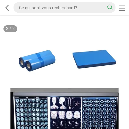
2
/
2