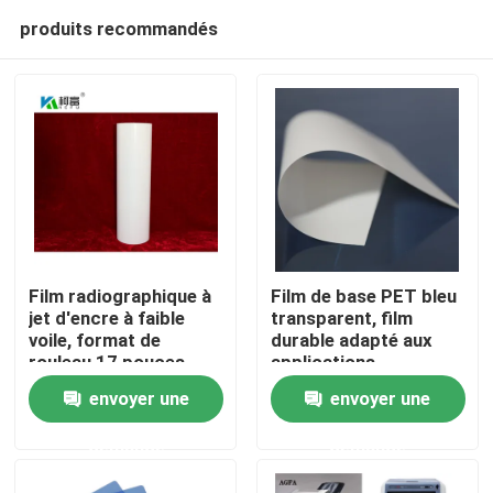
produits recommandés
Film radiographique à
Film de base PET bleu
jet d'encre à faible
transparent, film
voile, format de
durable adapté aux
Aperçu
rouleau 17 pouces,
applications
rouleau de 100
d'emballage industriel
envoyer une
envoyer une
feuilles, offrant une
et d'impression,
Produits
clarté et des détails
offrant un coût
demande
demande
supérieurs pour
raisonnable
l'imagerie
A propos de nous