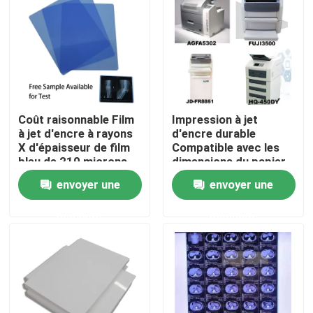
radiographique
Visite d'usine
Contrôle de la qualité
Coût raisonnable Film
Impression à jet
Contact
à jet d'encre à rayons
d'encre durable
X d'épaisseur de film
Compatible avec les
bleu de 210 microns
dimensions du papier
nouvelles
Idéal pour la
A3 A4 13X17 A3 Plus
envoyer une
envoyer une
radiographie médicale
offrant une durabilité
et industrielle
d'impression
demande
demande
Tous les cas
supérieure
X médical Ray Film
Jet d'encre X Ray Film