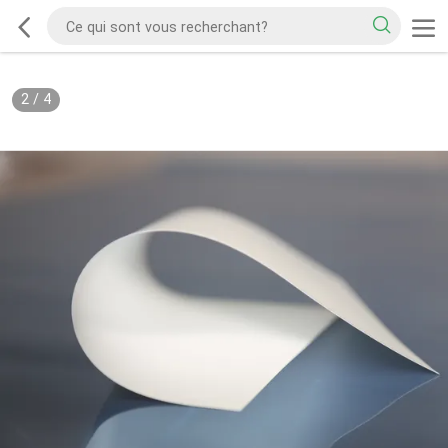
2
/
4