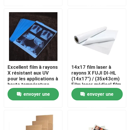
demande
demande
Visite d'usine
Contrôle de la qualité
Contact
Excellent film à rayons
14x17 film laser à
nouvelles
X résistant aux UV
rayons X FUJI DI-HL
pour les applications à
(14x17") / (35x43cm)
haute température
Film laser médical film
Tous les cas
fuji à sec
envoyer une
envoyer une
demande
demande
X médical Ray Film
Jet d'encre X Ray Film