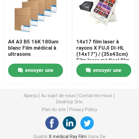
Laser X Ray Film
Film sec médical
A4 A3 B5 16K 180um
14x17 film laser à
blanc Film médical à
rayons X FUJI DI-HL
ultrasons
(14x17") / (35x43cm)
Film de rayon de l'ANIMAL FAMILIER X
Film laser médical film
fuji à sec
envoyer une
envoyer une
Films d'écran en soie
demande
demande
papier de photo de rc
Aperçu
Au sujet de nous
Contactez-nous
Desktop Site
Plan du site
Privacy Policy
Film de transfert de chaleur
film thermique médical
Qualité
X médical Ray Film
Usine De