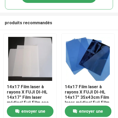
produits recommandés
Aperçu
14x17 Film laser à
14x17 Film laser à
rayons X FUJI DI-HL
rayons X FUJI DI-HL
14x17" Film laser
14x17" 35x43cm Film
Produits
médical Fuji Film sec
laser médical Fuji Film
sec
envoyer une
envoyer une
A propos de nous