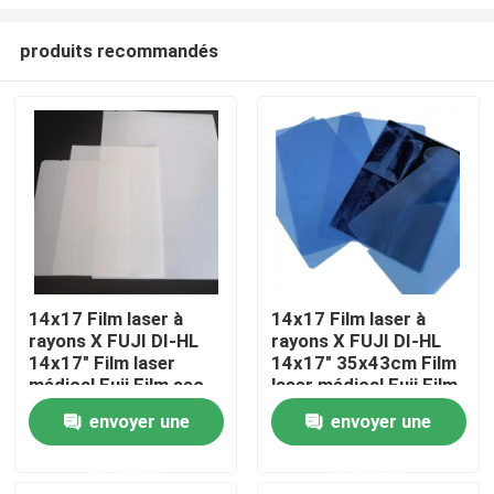
produits recommandés
14x17 Film laser à
14x17 Film laser à
rayons X FUJI DI-HL
rayons X FUJI DI-HL
Aperçu
14x17" Film laser
14x17" 35x43cm Film
médical Fuji Film sec
laser médical Fuji Film
sec
Produits
envoyer une
envoyer une
demande
demande
A propos de nous