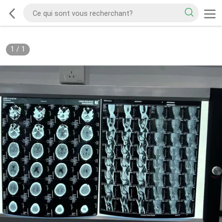
1
/
1