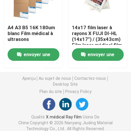
Laser X Ray Film
A4 A3 B5 16K 180um
14x17 film laser à
blanc Film médical à
rayons X FUJI DI-HL
Film sec médical
ultrasons
(14x17") / (35x43cm)
Film laser médical film
fuji à sec
Film de rayon de l'ANIMAL FAMILIER X
envoyer une
envoyer une
demande
demande
Films d'écran en soie
Aperçu
Au sujet de nous
Contactez-nous
Desktop Site
papier de photo de rc
Plan du site
Privacy Policy
Film de transfert de chaleur
Qualité
X médical Ray Film
Usine De
Chine.Copyright © 2026 Nanyang Jiuding Material
film thermique médical
Technology Co., Ltd.. All Rights Reserved.