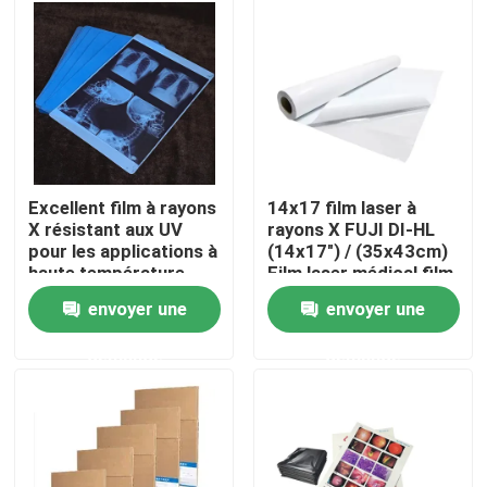
Visite d'usine
Contrôle de la qualité
Contact
Excellent film à rayons
14x17 film laser à
X résistant aux UV
rayons X FUJI DI-HL
pour les applications à
(14x17") / (35x43cm)
nouvelles
haute température
Film laser médical film
fuji à sec
envoyer une
envoyer une
Tous les cas
demande
demande
X médical Ray Film
Jet d'encre X Ray Film