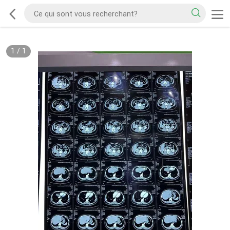
1
/
1