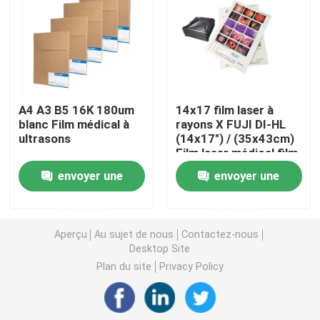
Laser X Ray Film
Film sec médical
A4 A3 B5 16K 180um
14x17 film laser à
blanc Film médical à
rayons X FUJI DI-HL
Film de rayon de l'ANIMAL FAMILIER X
ultrasons
(14x17") / (35x43cm)
Film laser médical film
fuji à sec
Films d'écran en soie
envoyer une
envoyer une
demande
demande
papier de photo de rc
Aperçu
Au sujet de nous
Contactez-nous
Desktop Site
Film de transfert de chaleur
Plan du site
Privacy Policy
film thermique médical