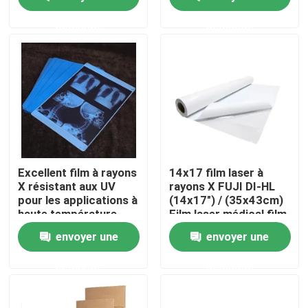
demande
demande
Visite d'usine
Contrôle de la qualité
Contact
nouvelles
Excellent film à rayons
14x17 film laser à
X résistant aux UV
rayons X FUJI DI-HL
pour les applications à
(14x17") / (35x43cm)
Tous les cas
haute température
Film laser médical film
fuji à sec
envoyer une
envoyer une
X médical Ray Film
demande
demande
Jet d'encre X Ray Film