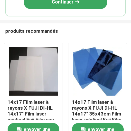
Continuer
produits recommandés
Aperçu
14x17 Film laser à
14x17 Film laser à
rayons X FUJI DI-HL
rayons X FUJI DI-HL
Produits
14x17" Film laser
14x17" 35x43cm Film
médical Fuji Film sec
laser médical Fuji Film
sec
envoyer une
envoyer une
A propos de nous