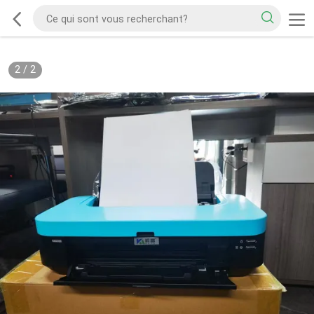
2
/
2