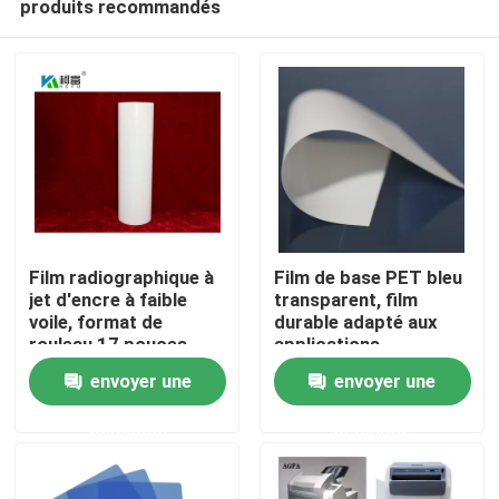
produits recommandés
Film radiographique à
Film de base PET bleu
jet d'encre à faible
transparent, film
voile, format de
durable adapté aux
rouleau 17 pouces,
applications
Aperçu
rouleau de 100
d'emballage industriel
envoyer une
envoyer une
feuilles, offrant une
et d'impression,
clarté et des détails
offrant un coût
Produits
demande
demande
supérieurs pour
raisonnable
l'imagerie
radiographique
A propos de nous