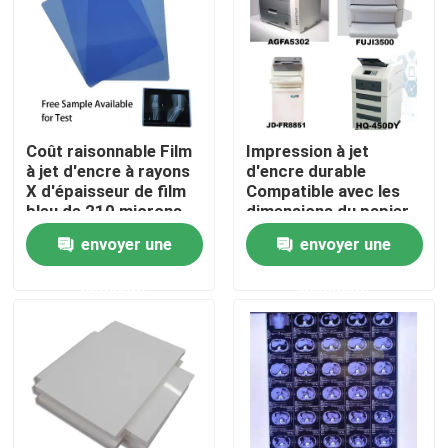
Visite d'usine
Contrôle de la qualité
Coût raisonnable Film
Impression à jet
à jet d'encre à rayons
d'encre durable
Contact
X d'épaisseur de film
Compatible avec les
bleu de 210 microns
dimensions du papier
Idéal pour la
A3 A4 13X17 A3 Plus
envoyer une
envoyer une
nouvelles
radiographie médicale
offrant une durabilité
et industrielle
d'impression
demande
demande
supérieure
Tous les cas
X médical Ray Film
Jet d'encre X Ray Film