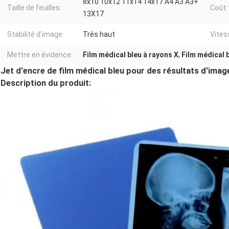
8x10 10x12 11x14 14x17 A4 A3 A3+
Taille de feuilles:
Coût:
13X17
Stabilité d'image:
Très haut
Vites
Mettre en évidence:
Film médical bleu à rayons X
,
Film médical 
Jet d'encre de film médical bleu pour des résultats d'imag
Description du produit: