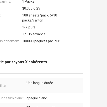
antity:
1 Packs
$0.055-0.25
:
100 sheets/pack, 5/10
packs/carton
1-7 jours.
T/T In advance
visionnement:
100000 paquets par jour.
erie par rayons X cohérents
Une longue durée
lité:
ur de film blanc:
opaque blanc