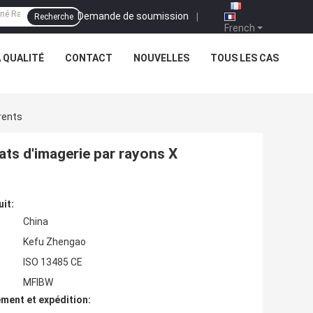
Demande de soumission
|
Recherche
French
 QUALITÉ
CONTACT
NOUVELLES
TOUS LES CAS
rents
tats d'imagerie par rayons X
uit:
China
Kefu Zhengao
ISO 13485 CE
MFIBW
ment et expédition: