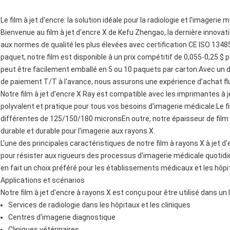
Le film à jet d'encre: la solution idéale pour la radiologie et l'imagerie 
Bienvenue au film à jet d'encre X de Kefu Zhengao, la dernière innova
aux normes de qualité les plus élevées avec certification CE ISO 13
paquet, notre film est disponible à un prix compétitif de 0,055-0,25 $ 
peut être facilement emballé en 5 ou 10 paquets par carton.Avec un dél
de paiement T/T à l'avance, nous assurons une expérience d'achat flu
Notre film à jet d'encre X Ray est compatible avec les imprimantes à j
polyvalent et pratique pour tous vos besoins d'imagerie médicale.Le fi
différentes de 125/150/180 micronsEn outre, notre épaisseur de film b
durable et durable pour l'imagerie aux rayons X.
L'une des principales caractéristiques de notre film à rayons X à jet d
pour résister aux rigueurs des processus d'imagerie médicale quotidie
en fait un choix préféré pour les établissements médicaux et les hôp
Applications et scénarios
Notre film à jet d'encre à rayons X est conçu pour être utilisé dans un
Services de radiologie dans les hôpitaux et les cliniques
Centres d'imagerie diagnostique
Cliniques vétérinaires