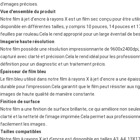
d'images précises.
Vue d'ensemble du produit
Notre film à jet d'encre à rayons X est un film sec conçu pour être util
disponible en différentes tailles, y compris 10 pouces, 14 pouces et 
feuilles par rouleau.Cela le rend approprié pour un large éventail de b
Imagerie haute résolution
Notre film possède une résolution impressionnante de 9600x2400dpi, c
capturé avec clarté et précision.Cela le rend idéal pour les profession
définition pour un diagnostic et un traitement précis.
Épaisseur de film bleu
Le film bleu utilisé dans notre film à rayons X à jet d'encre a une épai
durable pour l'impression.Cela garantit que le film peut résister aux 
images de haute qualité de manière constante.
Finition de surface
Notre film a une finition de surface brillante, ce qui améliore non seu
clarté et la netteté de l'image imprimée.Cela permet aux professionnel
facilement les images..
Tailles compatibles
Notre film à rayons X jet d'encre est disponible en tailles A3, A4, 13X1