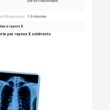
Elle est raisonnable.
se d'impression:
1-3 minutes
bleu à rayons X
erie par rayons X cohérents