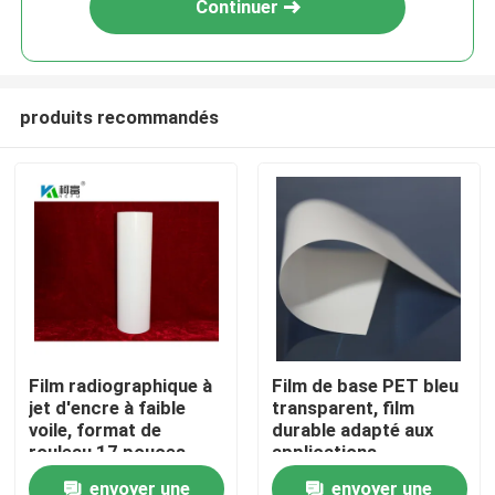
Continuer
produits recommandés
Aperçu
Film radiographique à
Film de base PET bleu
jet d'encre à faible
transparent, film
Produits
voile, format de
durable adapté aux
rouleau 17 pouces,
applications
rouleau de 100
d'emballage industriel
envoyer une
envoyer une
A propos de nous