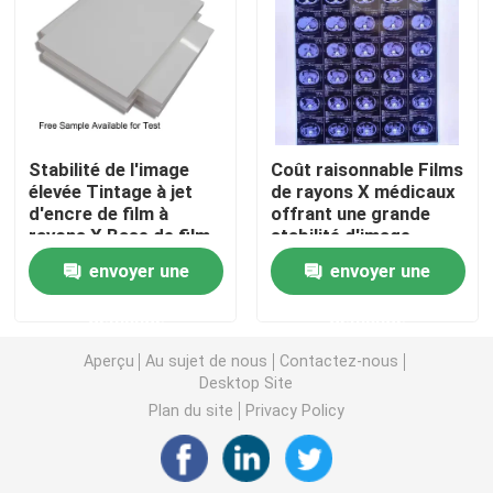
Laser X Ray Film
Film sec médical
Stabilité de l'image
Coût raisonnable Films
élevée Tintage à jet
de rayons X médicaux
Film de rayon de l'ANIMAL FAMILIER X
d'encre de film à
offrant une grande
rayons X Base de film
stabilité d'image
PET Coût raisonnable
fournissant des
Films d'écran en soie
envoyer une
envoyer une
Conçu pour l'imagerie
images de diagnostic
médicale et les
médical claires et
demande
demande
solutions
précises
papier de photo de rc
radiographiques
Aperçu
Au sujet de nous
Contactez-nous
industrielles
Desktop Site
Film de transfert de chaleur
Plan du site
Privacy Policy
film thermique médical