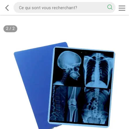
2
/
2