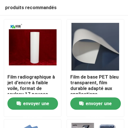
produits recommandés
Film radiographique à
Film de base PET bleu
jet d'encre à faible
transparent, film
voile, format de
durable adapté aux
Aperçu
rouleau 17 pouces,
applications
rouleau de 100
d'emballage industriel
envoyer une
envoyer une
feuilles, offrant une
et d'impression,
Produits
clarté et des détails
offrant un coût
demande
demande
supérieurs pour
raisonnable
l'imagerie
A propos de nous