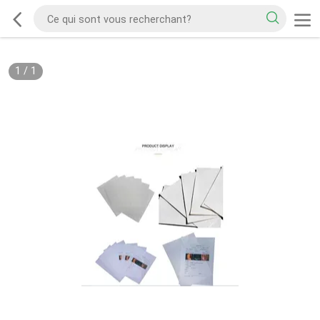
1
/
1