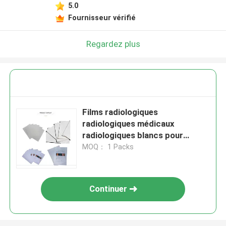
5.0
Fournisseur vérifié
Regardez plus
Films radiologiques
radiologiques médicaux
radiologiques blancs pour
l'impression d'images
MOQ： 1 Packs
Continuer