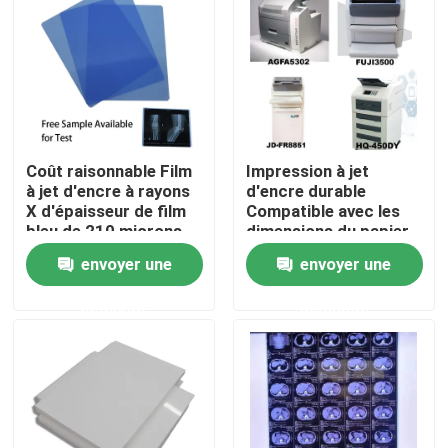
radiographique
Visite d'usine
Contrôle de la qualité
Coût raisonnable Film
Impression à jet
Contact
à jet d'encre à rayons
d'encre durable
X d'épaisseur de film
Compatible avec les
bleu de 210 microns
dimensions du papier
nouvelles
Idéal pour la
A3 A4 13X17 A3 Plus
envoyer une
envoyer une
radiographie médicale
offrant une durabilité
et industrielle
d'impression
demande
demande
Tous les cas
supérieure
X médical Ray Film
Jet d'encre X Ray Film