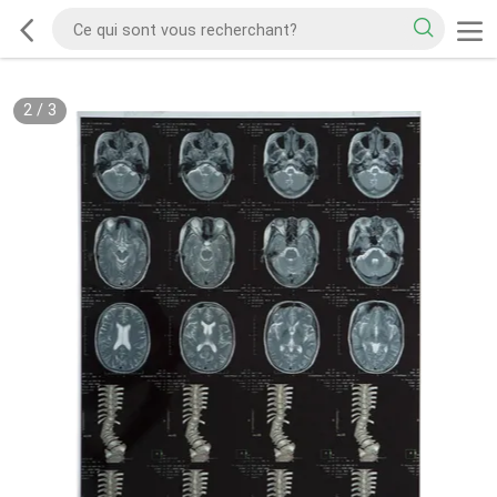
2
/
3