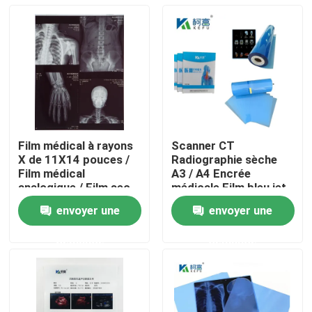
Film médical à rayons
Scanner CT
X de 11X14 pouces /
Radiographie sèche
Film médical
A3 / A4 Encrée
analogique / Film sec
médicale Film bleu jet
Film PET à rayons X
envoyer une
envoyer une
Aperçu
demande
demande
Produits
A propos de nous