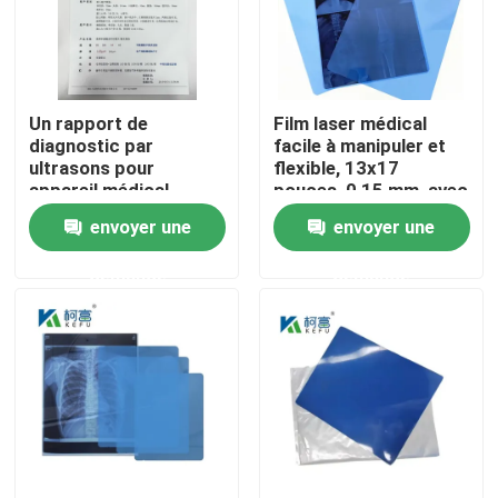
Visite d'usine
Un rapport de
Film laser médical
Contrôle de la qualité
diagnostic par
facile à manipuler et
ultrasons pour
flexible, 13x17
appareil médical
pouces, 0,15 mm, avec
Contact
une surface lisse et
envoyer une
envoyer une
résistante à la flexion
demande
demande
nouvelles
Tous les cas
X médical Ray Film
Jet d'encre X Ray Film