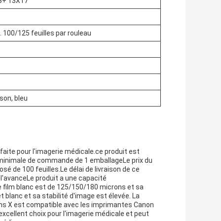
A3+ 13X17
 100/125 feuilles par rouleau
son, bleu
rfaite pour l'imagerie médicale.ce produit est
té minimale de commande de 1 emballageLe prix du
é de 100 feuilles.Le délai de livraison de ce
 l'avanceLe produit a une capacité
 film blanc est de 125/150/180 microns et sa
t blanc et sa stabilité d'image est élevée. La
ayons X est compatible avec les imprimantes Canon
excellent choix pour l'imagerie médicale et peut