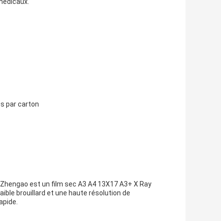
 médicaux.
es par carton
fu Zhengao est un film sec A3 A4 13X17 A3+ X Ray
ible brouillard et une haute résolution de
apide.