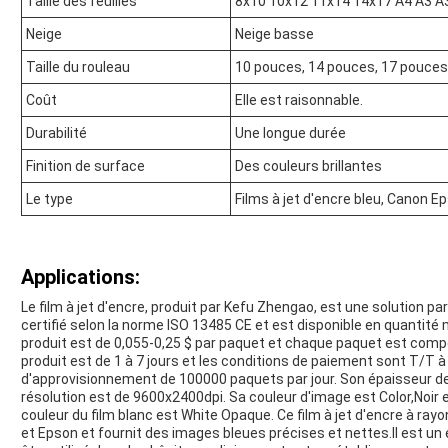
Taille des feuilles
8x10 10x12 11x14 14x17 A4 A3 
Neige
Neige basse
Taille du rouleau
10 pouces, 14 pouces, 17 pouces.
Coût
Elle est raisonnable.
Durabilité
Une longue durée
Finition de surface
Des couleurs brillantes
Le type
Films à jet d'encre bleu, Canon Ep
Applications:
Le film à jet d'encre, produit par Kefu Zhengao, est une solution pa
certifié selon la norme ISO 13485 CE et est disponible en quanti
produit est de 0,055-0,25 $ par paquet et chaque paquet est compos
produit est de 1 à 7 jours et les conditions de paiement sont T/T à
d'approvisionnement de 100000 paquets par jour. Son épaisseur de
résolution est de 9600x2400dpi. Sa couleur d'image est Color,Noir e
couleur du film blanc est White Opaque. Ce film à jet d'encre à r
et Epson et fournit des images bleues précises et nettes.Il est un 