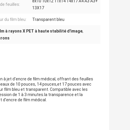
8x10 10x12 11x14 14x17 A4 A3 A3+
 de feuilles:
13X17
r du film bleu:
Transparent bleu
ilm à rayons X PET à haute stabilité d'image
,
crons
 à jet d'encre de film médical, offrant des feuilles
rouleaux de 10 pouces, 14 pouces,et 17 pouces avec
ur film bleu et transparent. Compatible avec les
ession de 1 à 3 minutes.la transparence et la
t d'encre de film médical.