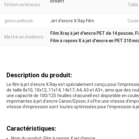
Brillant
Finition extérieure:
Taille
genre pellicule:
Jet d'encre X Ray Film
Couleu
Film Xray à jet d'encre PET de 14 pouces
,
F
Mettre en évidence:
Film à rayons X à jet d'encre en PET 210 mi
Description du produit:
Le film à jet d'encre X Ray est spécialement conçu pour l'impression
de taille 8x10, 10x12, 11x14, 14x17, A4, A3 et A3+, ainsi que des 
une capacité de 100/125 feuilles chacuneIl est disponible en coule
imprimantes à jet d'encre Canon/Epson, il offre une vitesse d'impr
vitesse d'impression sont toutes optimisées pour l'impression à je
Caractéristiques:
Nom du produit: Film à rayons X jet d'encre