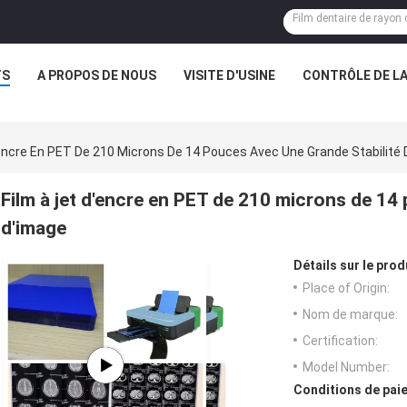
TS
A PROPOS DE NOUS
VISITE D'USINE
CONTRÔLE DE LA
'encre En PET De 210 Microns De 14 Pouces Avec Une Grande Stabilité
Film à jet d'encre en PET de 210 microns de 14
d'image
Détails sur le prod
Place of Origin:
Nom de marque:
Certification:
Model Number:
Conditions de paie