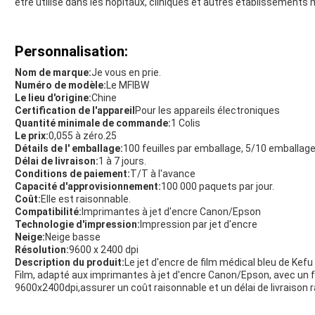
être utilisé dans les hôpitaux, cliniques et autres établissements
Personnalisation:
Nom de marque:
Je vous en prie.
Numéro de modèle:
Le MFIBW
Le lieu d'origine:
Chine
Certification de l'appareil
Pour les appareils électroniques
Quantité minimale de commande:
1 Colis
Le prix:
0,055 à zéro.25
Détails de l' emballage:
100 feuilles par emballage, 5/10 emballag
Délai de livraison:
1 à 7 jours.
Conditions de paiement:
T/T à l'avance
Capacité d'approvisionnement:
100 000 paquets par jour.
Coût:
Elle est raisonnable.
Compatibilité:
Imprimantes à jet d'encre Canon/Epson
Technologie d'impression:
Impression par jet d'encre
Neige:
Neige basse
Résolution:
9600 x 2400 dpi
Description du produit:
Le jet d'encre de film médical bleu de Ke
Film, adapté aux imprimantes à jet d'encre Canon/Epson, avec un fa
9600x2400dpi,assurer un coût raisonnable et un délai de livraison r