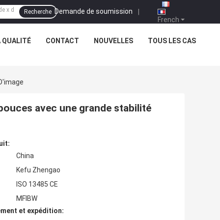
Demande de soumission
|
Recherche
French
 QUALITÉ
CONTACT
NOUVELLES
TOUS LES CAS
 D'image
 pouces avec une grande stabilité
uit:
China
Kefu Zhengao
ISO 13485 CE
MFIBW
ment et expédition: