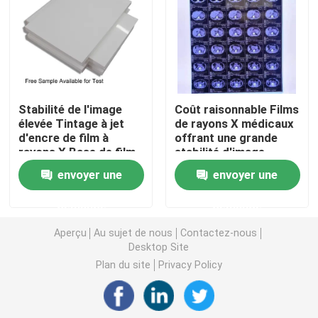
Laser X Ray Film
Film sec médical
Stabilité de l'image
Coût raisonnable Films
élevée Tintage à jet
de rayons X médicaux
Film de rayon de l'ANIMAL FAMILIER X
d'encre de film à
offrant une grande
rayons X Base de film
stabilité d'image
PET Coût raisonnable
fournissant des
Films d'écran en soie
envoyer une
envoyer une
Conçu pour l'imagerie
images de diagnostic
médicale et les
médical claires et
demande
demande
solutions
précises
papier de photo de rc
radiographiques
Aperçu
Au sujet de nous
Contactez-nous
industrielles
Desktop Site
Film de transfert de chaleur
Plan du site
Privacy Policy
film thermique médical