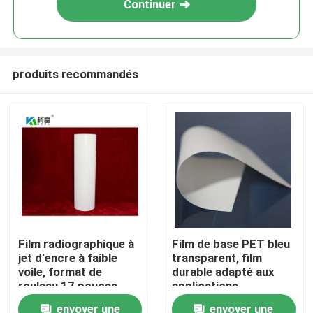
Continuer
produits recommandés
Aperçu
Film radiographique à
Film de base PET bleu
jet d'encre à faible
transparent, film
Produits
voile, format de
durable adapté aux
rouleau 17 pouces,
applications
rouleau de 100
d'emballage industriel
envoyer une
envoyer une
A propos de nous