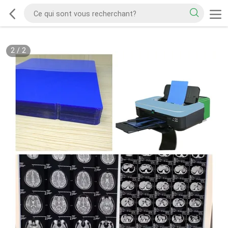
2
/
2