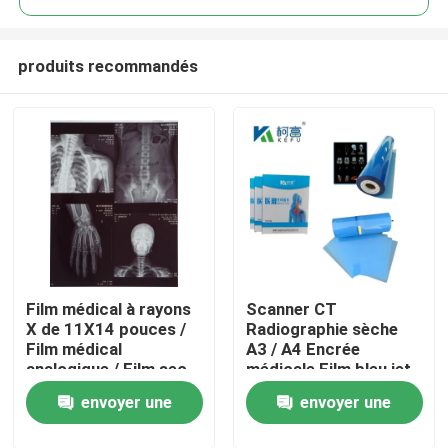
produits recommandés
Film médical à rayons
Scanner CT
Aperçu
X de 11X14 pouces /
Radiographie sèche
Film médical
A3 / A4 Encrée
analogique / Film sec
médicale Film bleu jet
Produits
Film PET à rayons X
envoyer une
envoyer une
A propos de nous
demande
demande