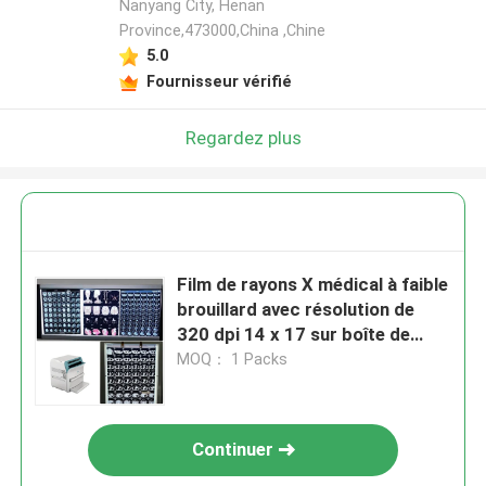
Nanyang City, Henan
Province,473000,China ,Chine
5.0
Fournisseur vérifié
Regardez plus
Film de rayons X médical à faible
brouillard avec résolution de
320 dpi 14 x 17 sur boîte de
vision de film à rayons X à LED
MOQ： 1 Packs
Continuer