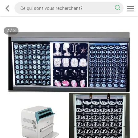
2
/
3