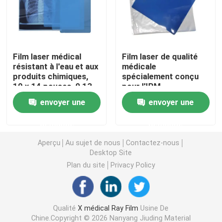
Laser X Ray Film
Film laser médical
Film laser de qualité
Film sec médical
résistant à l'eau et aux
médicale
produits chimiques,
spécialement conçu
10 x 14 pouces, 0,13
pour l'IRM
Film de rayon de l'ANIMAL FAMILIER X
mm, adapté à une
fonctionnelle, 12x16in,
envoyer une
envoyer une
utilisation dans des
0,14mm, capture des
environnements
activités cérébrales
Films d'écran en soie
demande
demande
médicaux difficiles et
dynamiques
humides
Aperçu
Au sujet de nous
Contactez-nous
papier de photo de rc
Desktop Site
Plan du site
Privacy Policy
Film de transfert de chaleur
Qualité
X médical Ray Film
Usine De
film thermique médical
Chine.Copyright © 2026 Nanyang Jiuding Material