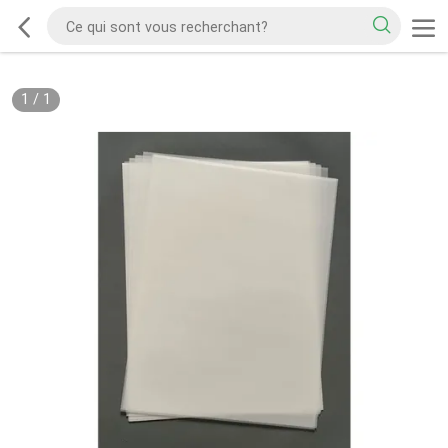
1
/
1