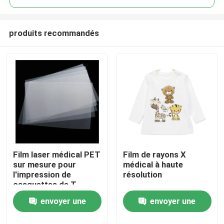
produits recommandés
Film laser médical PET
Film de rayons X
Aperçu
sur mesure pour
médical à haute
l'impression de
résolution
casquettes de T-
Produits
shirts
envoyer une
envoyer une
A propos de nous
demande
demande