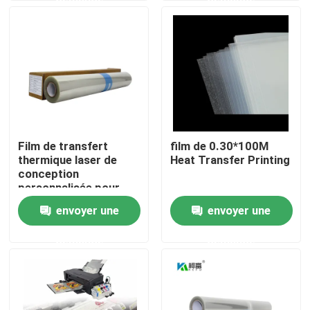
Visite d'usine
Contrôle de la qualité
Contact
Film de transfert
film de 0.30*100M
thermique laser de
Heat Transfer Printing
nouvelles
conception
personnalisée pour
l'impression en PET
envoyer une
envoyer une
Tous les cas
bleu transparent
demande
demande
X médical Ray Film
Jet d'encre X Ray Film