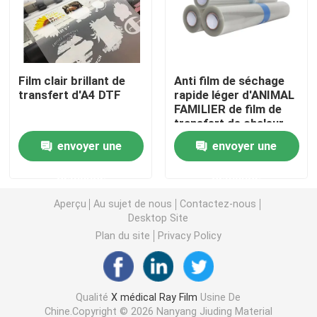
Laser X Ray Film
Film clair brillant de
Anti film de séchage
Film sec médical
transfert d'A4 DTF
rapide léger d'ANIMAL
FAMILIER de film de
transfert de chaleur
Film de rayon de l'ANIMAL FAMILIER X
d'OIN pour
envoyer une
envoyer une
l'impression de
transfert de chaleur
Films d'écran en soie
demande
demande
Aperçu
Au sujet de nous
Contactez-nous
papier de photo de rc
Desktop Site
Plan du site
Privacy Policy
Film de transfert de chaleur
Qualité
X médical Ray Film
Usine De
film thermique médical
Chine.Copyright © 2026 Nanyang Jiuding Material