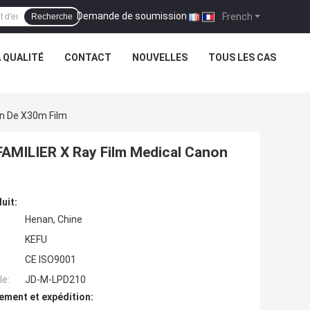
Demande de soumission
|
French
Recherche
 QUALITÉ
CONTACT
NOUVELLES
TOUS LES CAS
on De X30m Film
 FAMILIER X Ray Film Medical Canon
uit:
Henan, Chine
KEFU
CE ISO9001
e:
JD-M-LPD210
ement et expédition: