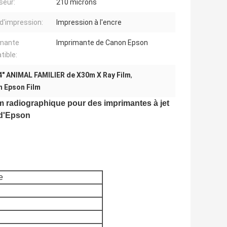
seur:
210 microns
d'impression:
Impression à l'encre
imante
Imprimante de Canon Epson
ible:
4" ANIMAL FAMILIER de X30m X Ray Film
,
n Epson Film
m radiographique pour des imprimantes à jet
 d'Epson
e