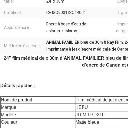
taille:
24" x 30m
Épais
Certificat:
CE ISO9001 ISO14001
Type 
Encre à base d'eau de
Impr
Appui d'encre:
colorant/colorant
compat
ANIMAL FAMILIER bleu de 30m X Ray Film
,
2
Mettre en évidence:
Imprimante à jet d'encre médicale de Cano
24" film médical de x 30m d'ANIMAL FAMILIER bleu de fil
d'encre de Canon et
Détails rapides :
Nom de produit
Film médical de jet d'encr
Marque
KEFU
Modèle
JD-M-LPD210
Couleur
Matte bleue