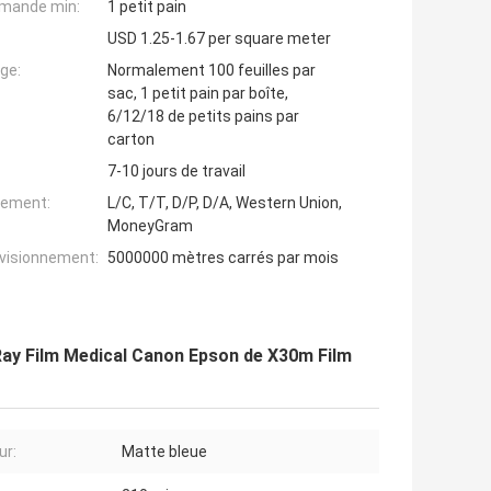
mande min:
1 petit pain
USD 1.25-1.67 per square meter
ge:
Normalement 100 feuilles par
sac, 1 petit pain par boîte,
6/12/18 de petits pains par
carton
7-10 jours de travail
iement:
L/C, T/T, D/P, D/A, Western Union,
MoneyGram
ovisionnement:
5000000 mètres carrés par mois
 Ray Film Medical Canon Epson de X30m Film
ur:
Matte bleue