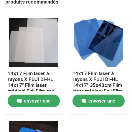
produits recommandés
14x17 Film laser à
14x17 Film laser à
rayons X FUJI DI-HL
rayons X FUJI DI-HL
14x17" Film laser
14x17" 35x43cm Film
médical Fuji Film sec
laser médical Fuji Film
Aperçu
sec
envoyer une
envoyer une
Produits
demande
demande
A propos de nous