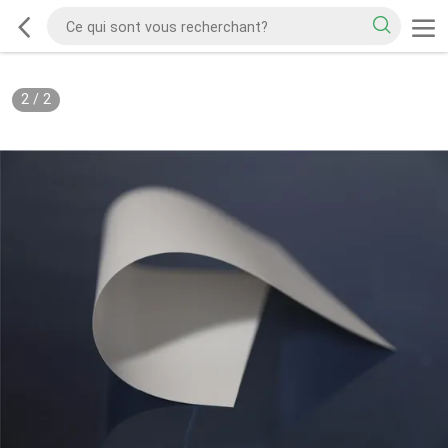
2
/
2