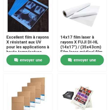
Visite d'usine
Contrôle de la qualité
Excellent film à rayons
14x17 film laser à
X résistant aux UV
rayons X FUJI DI-HL
Contact
pour les applications à
(14x17") / (35x43cm)
haute température
Film laser médical film
fuji à sec
envoyer une
envoyer une
nouvelles
demande
demande
Tous les cas
X médical Ray Film
Jet d'encre X Ray Film