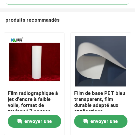
produits recommandés
Film radiographique à
Film de base PET bleu
Aperçu
jet d'encre à faible
transparent, film
voile, format de
durable adapté aux
rouleau 17 pouces,
applications
Produits
rouleau de 100
d'emballage industriel
envoyer une
envoyer une
feuilles, offrant une
et d'impression,
clarté et des détails
offrant un coût
A propos de nous
demande
demande