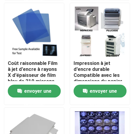
supérieurs pour
raisonnable
l'imagerie
radiographique
Visite d'usine
Contrôle de la qualité
Contact
Coût raisonnable Film
Impression à jet
à jet d'encre à rayons
d'encre durable
nouvelles
X d'épaisseur de film
Compatible avec les
bleu de 210 microns
dimensions du papier
Idéal pour la
A3 A4 13X17 A3 Plus
envoyer une
envoyer une
Tous les cas
radiographie médicale
offrant une durabilité
et industrielle
d'impression
demande
demande
supérieure
X médical Ray Film
Jet d'encre X Ray Film