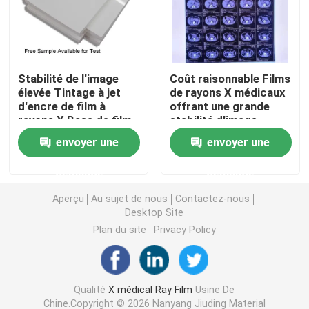
Laser X Ray Film
Stabilité de l'image
Coût raisonnable Films
Film sec médical
élevée Tintage à jet
de rayons X médicaux
d'encre de film à
offrant une grande
rayons X Base de film
stabilité d'image
Film de rayon de l'ANIMAL FAMILIER X
PET Coût raisonnable
fournissant des
envoyer une
envoyer une
Conçu pour l'imagerie
images de diagnostic
médicale et les
médical claires et
Films d'écran en soie
demande
demande
solutions
précises
radiographiques
Aperçu
Au sujet de nous
Contactez-nous
industrielles
papier de photo de rc
Desktop Site
Plan du site
Privacy Policy
Film de transfert de chaleur
Qualité
X médical Ray Film
Usine De
film thermique médical
Chine.Copyright © 2026 Nanyang Jiuding Material