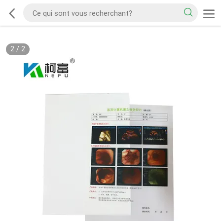
2
/
2